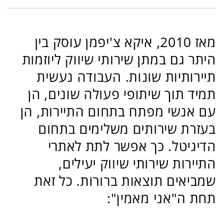
תמיד תוך שיתופי פעולה שונים, הן
עם אנשי מפתח בתחום התיירות, הן
בעזרת שירותים משלימים בתחום
הדיגיטל. כך אפשר לתת לאתרי
התיירות שירותי שיווק יעילים,
שמביאים תוצאות ברורות. כל זאת
תחת ה"אני מאמין":
- אין חליפה אחידה שצריכה להתאים
לכולם: לכל אתר תיירות יש את
היכולות ואת הצרכים שלו.
- אין חתונה קתולית: פרויקט שיווקי
חייב להיות תחום בזמן
, ובסופו
לבדוק את מידת התועלת שצמחה
ממנו.
- השיווק חייב להביא חזרה אליכם את
הקולות והתגובות "מהשטח" – מה
אומרים הלקוחות הפוטנציאליים.