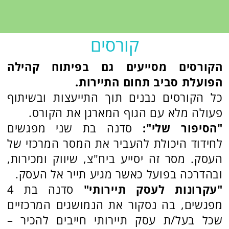
צרו קשר
רותם -תיירות חברתית
054-5366101
ika.chipman@gmail.com
תיירות חברתית Social Tourism