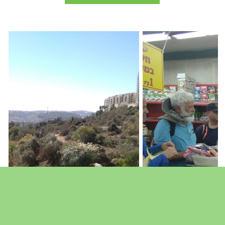
הקורסים מסייעים גם בפיתוח קהילה
הפועלת סביב תחום התיירות.
כל הקורסים נבנים תוך התייעצות ובשיתוף
פעולה מלא עם הגוף המארגן את הקורס.
"הסיפור שלי":
סדנה בת שני מפגשים
לחידוד היכולת להעביר את המסר המרכזי של
העסק. מסר זה יסייע ביח"צ, שיווק ומכירות,
ובהדרכה בפועל כאשר מגיע תייר אל העסק.
"עקרונות לעסק תיירותי"
סדנה בת 4
מפגשים, בה נסקור את הנמושגים המרכזיים
שכל בעל/ת עסק תיירותי חייבים להכיר –
אמצעי שיווק מקובלים, ירידים, אמצעי תשלום
מקובלים, דגשים לאוכלוסיות שונות וכך
הלאה.
"איך להדריך":
סדנה בתפירה אישית, בת 6-
14 מפגשים, בה נלמד אנשים ללא רקע
בהדרכה כיצד לעמוד מול קבוצה ולספר את
סיפורם.
נשמח לסייע בבניית הקורס המתאים לצרכים
שלכם.