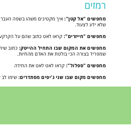
רמזים
מחפשים "אל קטן":
איך מקטינים משהו בשפה העברית?
שלא ידע לצעוד.
מחפשים "חייזרים":
קראו לאט כתוב שהם על הקרקע
מחפשים את המקום שבו התחיל ההייטק:
כתוב שיתו
שמפריד בצורה הכי בולטת את האדם מהחיות.
מחפשים "ספלול":
קראו לאט לאט את החידה
מחפשים מקום שבו שני ג'יפים מסתדרים:
שימו לב 
מחפשים מקום שלגביו לא בטוח:
שימו לב לסימני הפ
מחפשים פתרונות מלאים:
הגדילו את התמונה הבודד
המסלול, הכתוב על המפה מקדימה כשהיא מקופלת. ("מ
אדום", מסלול חמוד" וכד')