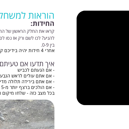
הוראות למשחק
החידות:
קראו את החלק הראשון של החי
להגיע? לכו לשם ורק אז נסו ל
בין 0-9.
אחרי 4 חידות יהיה בידיכם קוד שיפתח את התיבה
איך תדעו אם טעיתם
- אם הגעתם לכביש
- אם אתם עולים לראש הגבעה
- אם אתם בירידה תלולה מדי
- אם הולכים ברצף יותר מ-15 דקות
בכל מצב כזה - שלחו מיקום ותתקשרו